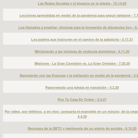
Las Redes Sociales y el Impacto en la iglesia - 12:14.20
Lecciones aprendidas en medio de la pandemia para seguir adelante - 7.
Los llamados a enseñar: técnicas para la formación de discípulos hoy - 6.
Los padres que instruyen en el camino de la sabiduría - 5.17.21
Ministrando a las víctimas de violencia doméstica - 4.11.20
Misiones - La Gran Comisión vs. La Gran Omisión - 7.20.20
Navegándo con las finanzas y la jubilación en medio de la pandemia - 5.
Pastoreando una iglesia en transición - 5.2.20
Pon Tu Casa En Orden - 5.4.21
Por video, por teléfono, o en vivo: comparta el evangelio en un minuto; de la creac
4.4.20
Recursos de la SBTC y testimonio de un atento de suicida - 6.15.20