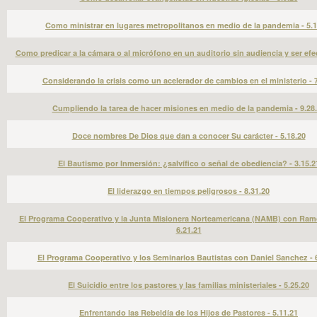
Como ministrar en lugares metropolitanos en medio de la pandemia - 5.1
Como predicar a la cámara o al micrófono en un auditorio sin audiencia y ser efec
Considerando la crisis como un acelerador de cambios en el ministerio - 7
Cumpliendo la tarea de hacer misiones en medio de la pandemia - 9.28
Doce nombres De Dios que dan a conocer Su carácter - 5.18.20
El Bautismo por Inmersión: ¿salvífico o señal de obediencia? - 3.15.2
El liderazgo en tiempos peligrosos - 8.31.20
El Programa Cooperativo y la Junta Misionera Norteamericana (NAMB) con Ram
6.21.21
El Programa Cooperativo y los Seminarios Bautistas con Daniel Sanchez - 6
El Suicidio entre los pastores y las familias ministeriales - 5.25.20
Enfrentando las Rebeldía de los Hijos de Pastores - 5.11.21