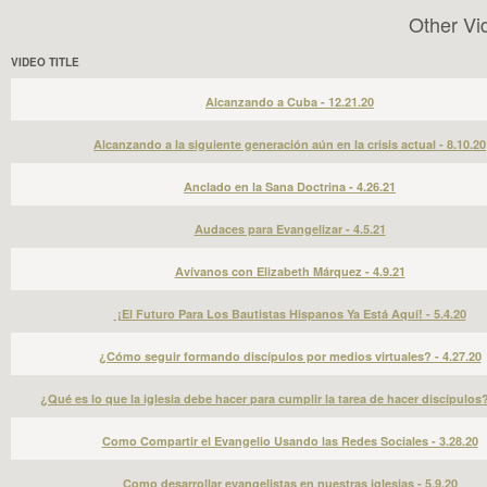
Other Vi
VIDEO TITLE
Alcanzando a Cuba - 12.21.20
Alcanzando a la siguiente generación aún en la crisis actual - 8.10.20
Anclado en la Sana Doctrina - 4.26.21
Audaces para Evangelizar - 4.5.21
Avívanos con Elizabeth Márquez - 4.9.21
¡El Futuro Para Los Bautistas Hispanos Ya Está Aquí! - 5.4.20
¿Cómo seguir formando discípulos por medios virtuales? - 4.27.20
¿Qué es lo que la iglesia debe hacer para cumplir la tarea de hacer discípulos?
Como Compartir el Evangelio Usando las Redes Sociales - 3.28.20
Como desarrollar evangelistas en nuestras iglesias - 5.9.20