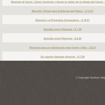
Regreso al futuro: Cómo fomentar y lanzar la visión de la iglesia del futuro -
Reunión Virtual para la Esposa del Pastor - 3.12.21
Sinergia y el Programa Cooperativo - 4.19.21
Suicidio entre Pastores - 6.1.20
Suicidio entre Pastores - 6.8.20
Técnicas para un matrimonio más fuerte y feliz - 2.8.21
Un camino llamado divorcio - 9.7.20
© Copyright Southern Bapt