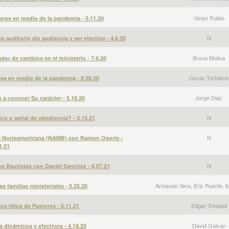
Victor Pulido
anos en medio de la pandemia - 5.11.20
N
 auditorio sin audiencia y ser efectivo - 4.6.20
Bruno Molina
dor de cambios en el ministerio - 7.6.20
Oscar Tortolero
es en medio de la pandemia - 9.28.20
Jorge Diaz
a conocer Su carácter - 5.18.20
N
ico o señal de obediencia? - 3.15.21
N
ra Norteamericana (NAMB) con Ramon Osorio -
1.21
N
s Bautistas con Daniel Sanchez - 6.07.21
Armando Vera, Eric Puente, M
as familias ministeriales - 5.25.20
Edgar Trinidad
os Hijos de Pastores - 5.11.21
David Galvan
dinámicos y efectivos - 4.18.20