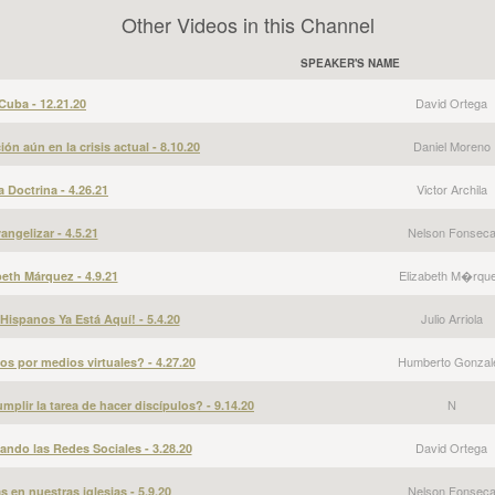
Other Videos in this Channel
SPEAKER'S NAME
David Ortega
Cuba - 12.21.20
Daniel Moreno
ón aún en la crisis actual - 8.10.20
Victor Archila
 Doctrina - 4.26.21
Nelson Fonsec
ngelizar - 4.5.21
Elizabeth M�rqu
eth Márquez - 4.9.21
Julio Arriola
Hispanos Ya Está Aquí! - 5.4.20
Humberto Gonzal
s por medios virtuales? - 4.27.20
N
mplir la tarea de hacer discípulos? - 9.14.20
David Ortega
ndo las Redes Sociales - 3.28.20
Nelson Fonsec
 en nuestras iglesias - 5.9.20