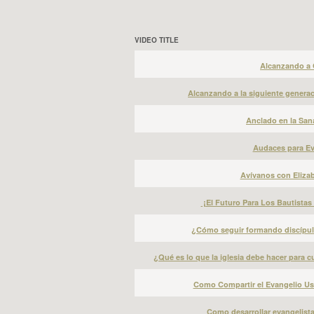
VIDEO TITLE
Alcanzando a 
Alcanzando a la siguiente generaci
Anclado en la Sana
Audaces para Eva
Avívanos con Elizab
¡El Futuro Para Los Bautistas 
¿Cómo seguir formando discípulo
¿Qué es lo que la iglesia debe hacer para cu
Como Compartir el Evangelio Usa
Como desarrollar evangelistas