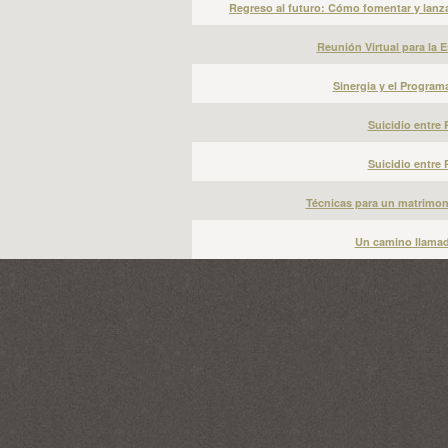
Regreso al futuro: Cómo fomentar y lanzar 
Reunión Virtual para la E
Sinergia y el Program
Suicidio entre 
Suicidio entre 
Técnicas para un matrimonio
Un camino llamado