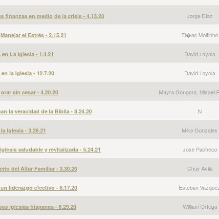
Jorge Diaz
s finanzas en medio de la crisis - 4.13.20
El�as Moitinho
Manejar el Estrés - 2.15.21
David Loyola
en La Iglesia - 1.4.21
David Loyola
n la Iglesia - 12.7.20
Mayra Gongora, Misael 
orar sin cesar - 4.20.20
N
 la veracidad de la Biblia - 8.24.20
Mike Gonzales
a Iglesia - 3.29.21
Jose Pacheco
glesia saludable y revitalizada - 5.24.21
Chuy Avila
io del Altar Familiar - 3.30.20
Esteban Vazque
un liderazgo efectivo - 8.17.20
William Ortega
vas iglesias hispanas - 6.29.20