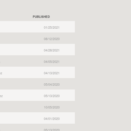
PUBLISHED
01/25/2021
08/12/2020
04/28/2021
a
04/05/2021
ez
04/13/2021
05/04/2020
ez
05/13/2020
10/05/2020
04/01/2020
a
05/13/2020