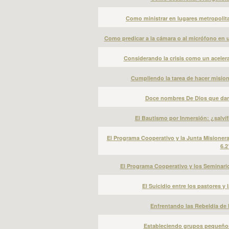
Como ministrar en lugares metropolit
Como predicar a la cámara o al micrófono en un
Considerando la crisis como un acelera
Cumpliendo la tarea de hacer mision
Doce nombres De Dios que dan 
El Bautismo por Inmersión: ¿salvíf
El Programa Cooperativo y la Junta Misione
6.2
El Programa Cooperativo y los Seminario
El Suicidio entre los pastores y l
Enfrentando las Rebeldía de l
Estableciendo grupos pequeños 