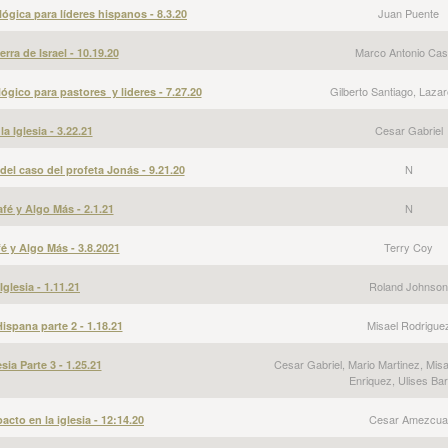
Juan Puente
ógica para líderes hispanos - 8.3.20
Marco Antonio Casti
erra de Israel - 10.19.20
Gilberto Santiago, Laza
ógico para pastores y lideres - 7.27.20
Cesar Gabriel
a Iglesia - 3.22.21
N
 del caso del profeta Jonás - 9.21.20
N
é y Algo Más - 2.1.21
Terry Coy
 y Algo Más - 3.8.2021
Roland Johnson
Iglesia - 1.11.21
Misael Rodrigue
Hispana parte 2 - 1.18.21
Cesar Gabriel, Mario Martinez, Mis
sia Parte 3 - 1.25.21
Enriquez, Ulises Ba
Cesar Amezcua
acto en la iglesia - 12:14.20