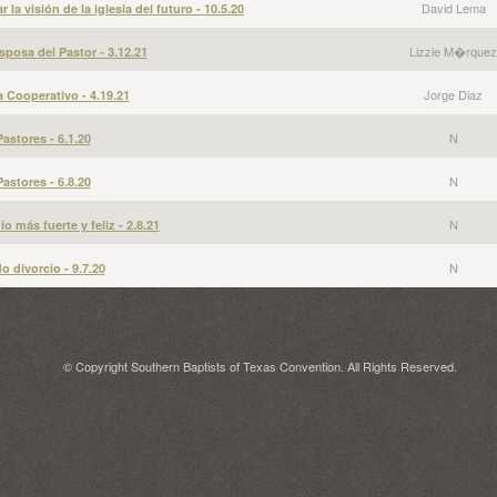
David Lema
la visión de la iglesia del futuro - 10.5.20
Lizzie M�rquez
sposa del Pastor - 3.12.21
Jorge Diaz
a Cooperativo - 4.19.21
N
Pastores - 6.1.20
N
Pastores - 6.8.20
N
 más fuerte y feliz - 2.8.21
N
 divorcio - 9.7.20
© Copyright Southern Baptists of Texas Convention. All Rights Reserved.