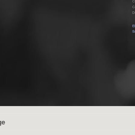
C
C
D
E
S
ge