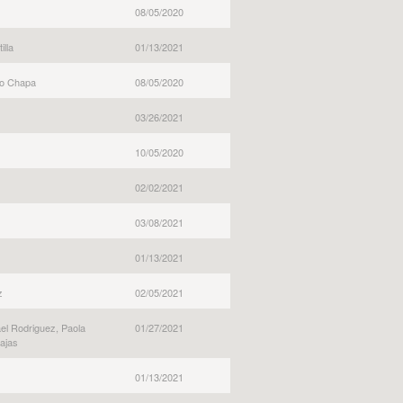
08/05/2020
lla
01/13/2021
ro Chapa
08/05/2020
03/26/2021
10/05/2020
02/02/2021
03/08/2021
01/13/2021
z
02/05/2021
ael Rodriguez, Paola
01/27/2021
rajas
01/13/2021