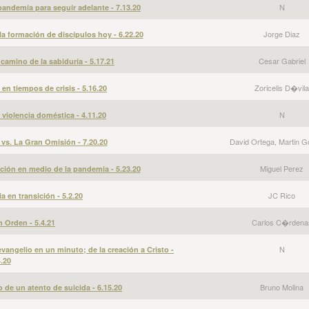
N
andemia para seguir adelante - 7.13.20
Jorge Diaz
la formación de discípulos hoy - 6.22.20
Cesar Gabriel
camino de la sabiduría - 5.17.21
Zoricelis D�vila
 en tiempos de crisis - 5.16.20
N
 violencia doméstica - 4.11.20
David Ortega, Martin G
vs. La Gran Omisión - 7.20.20
Miguel Perez
ación en medio de la pandemia - 5.23.20
JC Rico
a en transición - 5.2.20
Carlos C�rdena
 Orden - 5.4.21
N
evangelio en un minuto; de la creación a Cristo -
4.20
Bruno Molina
 de un atento de suicida - 6.15.20