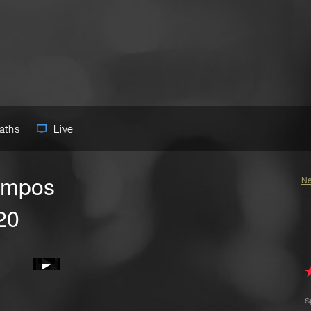
Paths
Live
iempos
Ne
20
S