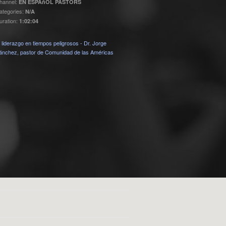
hannel:
EN ESPAñOL PASTORS
ategories:
N/A
uration:
1:02:04
l liderazgo en tiempos peligrosos - Dr. Jorge
ánchez, pastor de Comunidad de las Américas