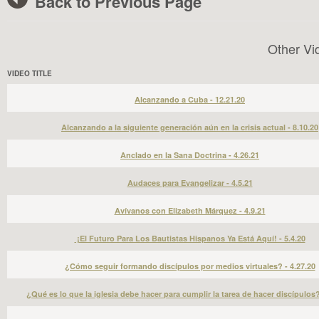
Back to Previous Page
Other Vi
VIDEO TITLE
Alcanzando a Cuba - 12.21.20
Alcanzando a la siguiente generación aún en la crisis actual - 8.10.20
Anclado en la Sana Doctrina - 4.26.21
Audaces para Evangelizar - 4.5.21
Avívanos con Elizabeth Márquez - 4.9.21
¡El Futuro Para Los Bautistas Hispanos Ya Está Aquí! - 5.4.20
¿Cómo seguir formando discípulos por medios virtuales? - 4.27.20
¿Qué es lo que la iglesia debe hacer para cumplir la tarea de hacer discípulos?