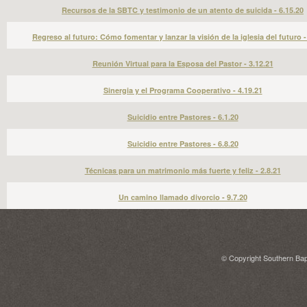
Recursos de la SBTC y testimonio de un atento de suicida - 6.15.20
Regreso al futuro: Cómo fomentar y lanzar la visión de la iglesia del futuro -
Reunión Virtual para la Esposa del Pastor - 3.12.21
Sinergia y el Programa Cooperativo - 4.19.21
Suicidio entre Pastores - 6.1.20
Suicidio entre Pastores - 6.8.20
Técnicas para un matrimonio más fuerte y feliz - 2.8.21
Un camino llamado divorcio - 9.7.20
© Copyright Southern Bapt