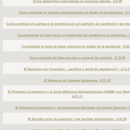
Como desarrollar evangelistas en nuestras iglesias - 5.9.20
Como ministrar en lugares metropolitanos en medio de la pandemia - 5.1
Como predicar a la cámara o al micrófono en un auditorio sin audiencia y ser efec
Considerando la crisis como un acelerador de cambios en el ministerio - 7
Cumpliendo la tarea de hacer misiones en medio de la pandemia - 9.28
Doce nombres De Dios que dan a conocer Su carácter - 5.18.20
El Bautismo por Inmersión: ¿salvífico o señal de obediencia? - 3.15.2
El liderazgo en tiempos peligrosos - 8.31.20
El Programa Cooperativo y la Junta Misionera Norteamericana (NAMB) con Ram
6.21.21
El Programa Cooperativo y los Seminarios Bautistas con Daniel Sanchez - 6
El Suicidio entre los pastores y las familias ministeriales - 5.25.20